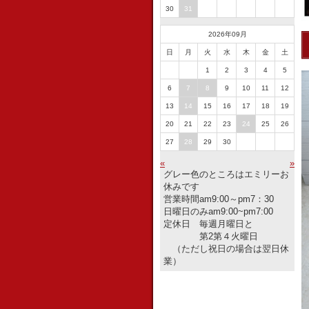
30
31
2026年09月
日
月
火
水
木
金
土
1
2
3
4
5
6
7
8
9
10
11
12
13
14
15
16
17
18
19
20
21
22
23
24
25
26
27
28
29
30
«
»
グレー色のところはエミリーお
休みです
営業時間am9:00～pm7：30
日曜日のみam9:00~pm7:00
定休日 毎週月曜日と
第2第４火曜日
（ただし祝日の場合は翌日休
業）