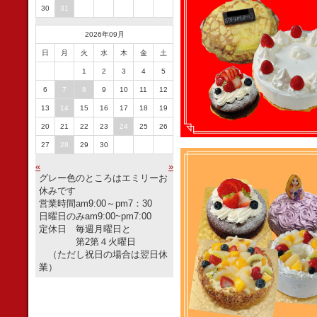
30
31
2026年09月
日
月
火
水
木
金
土
1
2
3
4
5
6
7
8
9
10
11
12
13
14
15
16
17
18
19
20
21
22
23
24
25
26
27
28
29
30
«
»
グレー色のところはエミリーお
休みです
営業時間am9:00～pm7：30
日曜日のみam9:00~pm7:00
定休日 毎週月曜日と
第2第４火曜日
（ただし祝日の場合は翌日休
業）