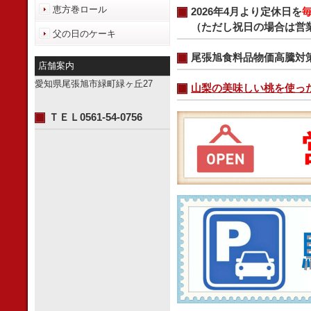
恵方巻ロール
2026年4月より定休日を
（ただし祝日の場合は営
父の日のケーキ
尾張旭食料品物価高騰対
店舗案内
愛知県尾張旭市緑町緑ヶ丘27
山梨の美味しい桃を使っ
ＴＥＬ0561-54-0756