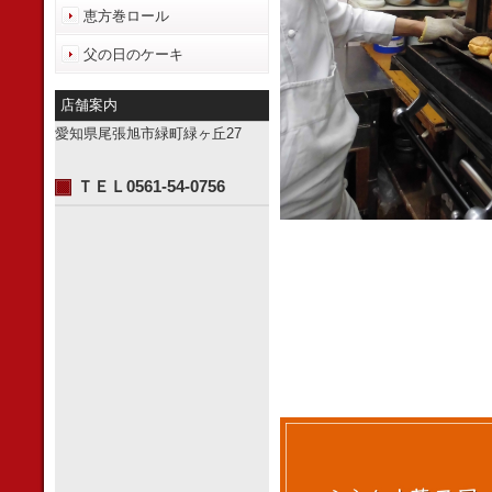
恵方巻ロール
父の日のケーキ
店舗案内
愛知県尾張旭市緑町緑ヶ丘27
ＴＥＬ0561-54-0756