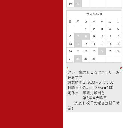
30
31
2026年09月
日
月
火
水
木
金
土
1
2
3
4
5
6
7
8
9
10
11
12
13
14
15
16
17
18
19
20
21
22
23
24
25
26
27
28
29
30
«
»
グレー色のところはエミリーお
休みです
営業時間am9:00～pm7：30
日曜日のみam9:00~pm7:00
定休日 毎週月曜日と
第2第４火曜日
（ただし祝日の場合は翌日休
業）