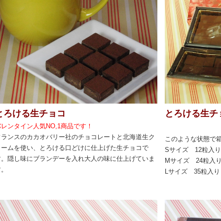
とろける生チョコ
とろける生チ
バレンタイン人気NO,1商品です！
フランスのカカオバリー社のチョコレートと北海道生ク
このような状態で
リームを使い、とろける口どけに仕上げた生チョコで
Sサイズ 12粒入り
す。隠し味にブランデーを入れ大人の味に仕上げていま
Mサイズ 24粒入り
す。
Lサイズ 35粒入り