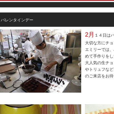
バレンタインデー
2月
１４日は
大切な方にチョ
エミリーでは、
めて手作りをし
大人気の生チョ
やトリュフなど
のご来店をお待