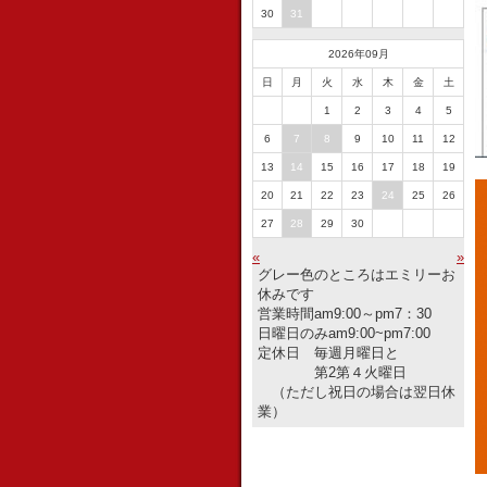
30
31
2026年09月
日
月
火
水
木
金
土
1
2
3
4
5
6
7
8
9
10
11
12
13
14
15
16
17
18
19
20
21
22
23
24
25
26
27
28
29
30
«
»
グレー色のところはエミリーお
休みです
営業時間am9:00～pm7：30
日曜日のみam9:00~pm7:00
定休日 毎週月曜日と
第2第４火曜日
（ただし祝日の場合は翌日休
業）