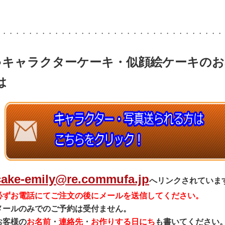
・・・・・・・・・・・・・・・・・・・・・・・・・・・・・・・・・・・
●キャラクターケーキ・似顔絵ケーキの
は
cake-emily@re.commufa.jp
へリンクされていま
必ずお電話にてご注文の後にメールを送信してください。
メールのみでのご予約は受付ません。
お客様の
お名前
・
連絡先
・
お作りする日にち
も書いてください