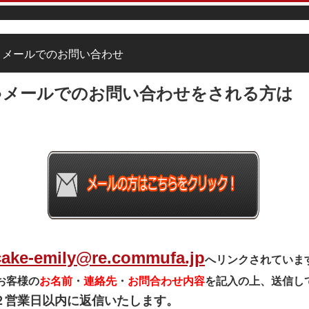
メールでのお問い合わせ
●メールでのお問い合わせをされる方は
cake-emily@re.commufa.jp
へリンクされていま
お客様の
お名前
・
連絡先
・
お問合わせ内容
を記入の上、送信し
２営業日以内に返信いたします。