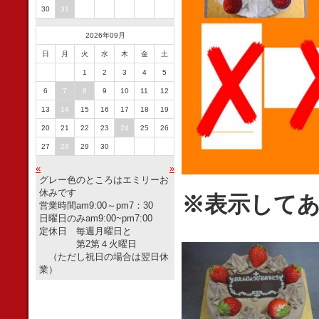
30
31
2026年09月
日
月
火
水
木
金
土
1
2
3
4
5
6
7
8
9
10
11
12
13
14
15
16
17
18
19
20
21
22
23
24
25
26
27
28
29
30
«
»
グレー色のところはエミリーお
休みです
※表示して
営業時間am9:00～pm7：30
日曜日のみam9:00~pm7:00
定休日 毎週月曜日と
第2第４火曜日
（ただし祝日の場合は翌日休
業）