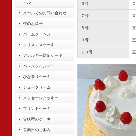
ール
６号
直
メールでのお問い合わせ
７号
直
桃のお菓子
８号
直
バームクーヘン
９号
直
クリスマスケーキ
１０号
直
アレルギー対応ケーキ
バレンタインデー
ひな祭りケーキ
シュークリーム
メッセージクッキー
プリントケーキ
賞状型のケーキ
営業日のご案内