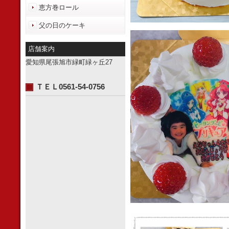
恵方巻ロール
父の日のケーキ
店舗案内
愛知県尾張旭市緑町緑ヶ丘27
ＴＥＬ0561-54-0756