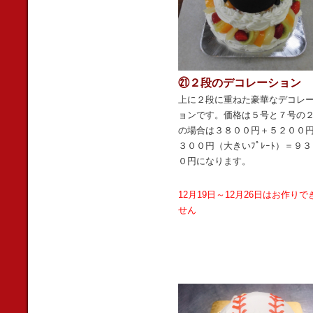
㉑２段のデコレーション
上に２段に重ねた豪華なデコレ
ョンです。価格は５号と７号の
の場合は３８００円＋５２００
３００円（大きいﾌﾟﾚｰﾄ）＝９３
０円になります。
12月19日～12月26日はお作りで
せん