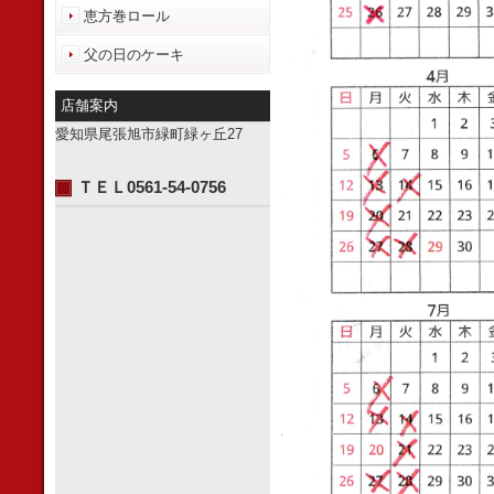
恵方巻ロール
父の日のケーキ
店舗案内
愛知県尾張旭市緑町緑ヶ丘27
ＴＥＬ0561-54-0756