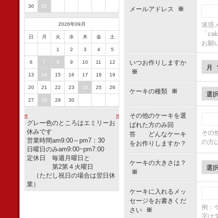
30
31
メールアドレス
※
迷惑
2026年09月
「ca
日
月
火
水
木
金
土
お願
1
2
3
4
5
いつお作りしますか
6
7
8
9
10
11
12
※
13
14
15
16
17
18
19
20
21
22
23
24
25
26
ケーキの種類
※
27
28
29
30
«
»
その他のケーキを選
グレー色のところはエミリーお
ばれた方のみ回
休みです
その
答 どんなケーキ
営業時間am9:00～pm7：30
の方
をお作りしますか？
日曜日のみam9:00~pm7:00
定休日 毎週月曜日と
ケーキの大きさは？
第2第４火曜日
※
（ただし祝日の場合は翌日休
業）
ケーキに入れるメッ
セージをお書きくだ
例：
さい
※
字は