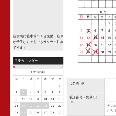
店舗裏に駐車場１４台完備 駐車
が苦手な方でもでもラクラク駐車
できます！
営業カレンダー
«
»
2026年08月
日
月
火
水
木
金
土
お名前
※
1
2
3
4
5
6
7
8
電話番号（携帯可）
9
10
11
12
13
14
15
※
例oo
16
17
18
19
20
21
22
かり
23
24
25
26
27
28
29