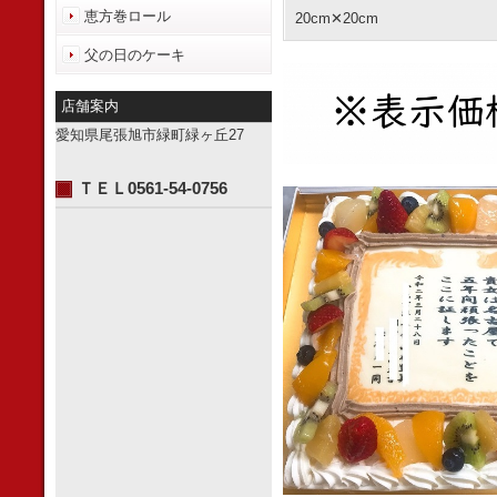
恵方巻ロール
20cm✕20cm
父の日のケーキ
店舗案内
愛知県尾張旭市緑町緑ヶ丘27
ＴＥＬ0561-54-0756