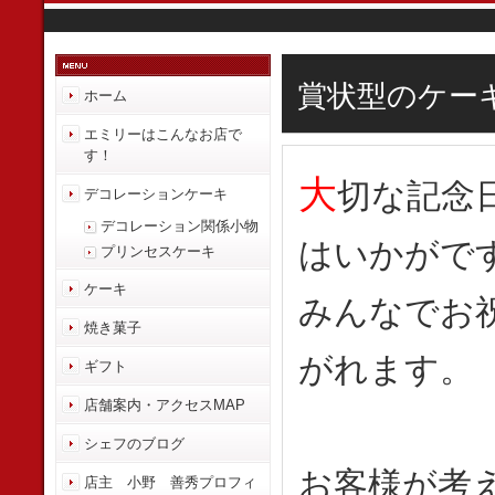
賞状型のケー
ホーム
エミリーはこんなお店で
す！
大
切な記念
デコレーションケーキ
デコレーション関係小物
はいかがで
プリンセスケーキ
ケーキ
みんなでお
焼き菓子
がれます。
ギフト
店舗案内・アクセスMAP
シェフのブログ
お客様が考
店主 小野 善秀プロフィ