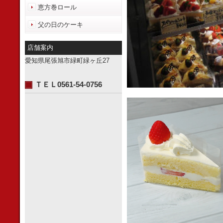
恵方巻ロール
父の日のケーキ
店舗案内
愛知県尾張旭市緑町緑ヶ丘27
ＴＥＬ0561-54-0756