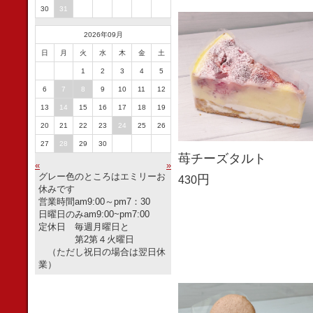
30
31
2026年09月
日
月
火
水
木
金
土
1
2
3
4
5
6
7
8
9
10
11
12
13
14
15
16
17
18
19
20
21
22
23
24
25
26
27
28
29
30
苺チーズタルト
«
»
グレー色のところはエミリーお
円
430
休みです
営業時間am9:00～pm7：30
日曜日のみam9:00~pm7:00
定休日 毎週月曜日と
第2第４火曜日
（ただし祝日の場合は翌日休
業）