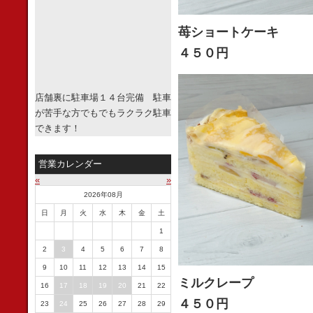
苺ショートケーキ
４５０円
店舗裏に駐車場１４台完備 駐車
が苦手な方でもでもラクラク駐車
できます！
営業カレンダー
«
»
2026年08月
日
月
火
水
木
金
土
1
2
3
4
5
6
7
8
9
10
11
12
13
14
15
ミルクレープ
16
17
18
19
20
21
22
４５０円
23
24
25
26
27
28
29